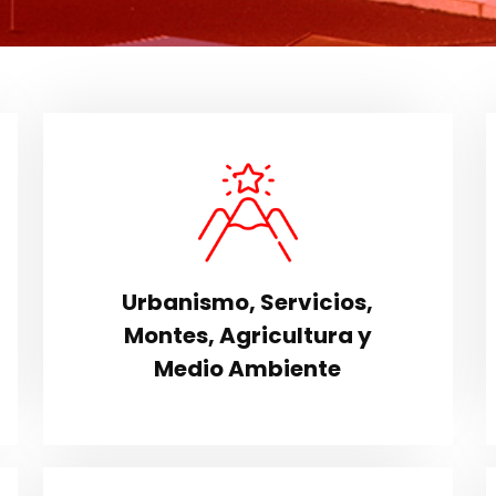
Urbanismo, Servicios,
s
Montes, Agricultura y
a
Medio Ambiente
o
En esta sección encontrarás
s
Urbanismo, Servicios,
información relacionada a estos
l
Montes, Agricultura y
ámbitos.
.
Medio Ambiente
VER SECCIÓN