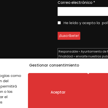
Correo electrónico
*
He leído y acepto la
pol
Responsable » Ayuntamiento de 
Finalidad » enviarte nuestras pub
Legitimación » tu consentimiento
Gestionar consentimiento
Destinatarios » solo se realizan c
Derechos » podrás ejercer tus dere
ologías como
datos como se indica en la
Polí
n del
 permitirá
n o las
Aceptar
ar el
as