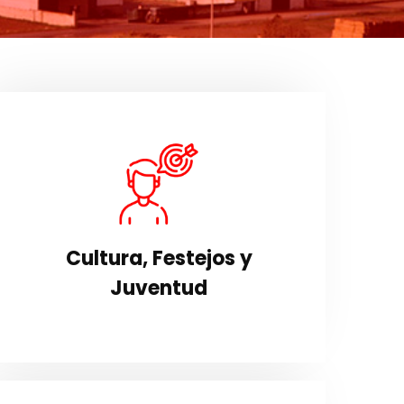
Cultura, Festejos y
Juventud
Área donde la continuidad de los actos
y eventos que se organizan desde el
consistorio hace que sea un área de
Cultura, Festejos y
gran actividad.
Juventud
VER SECCIÓN