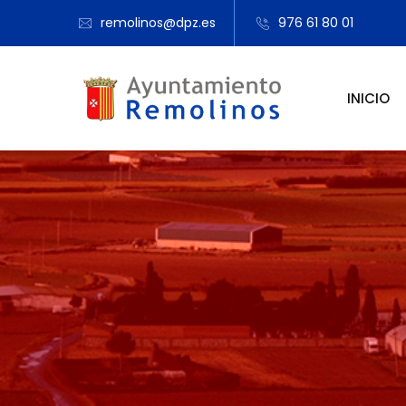
remolinos@dpz.es
976 61 80 01
INICIO