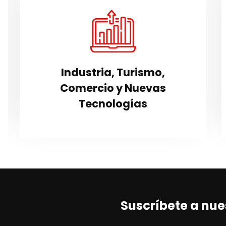
Industria, Turismo,
s
Comercio y Nuevas
y
Tecnologías
e
Área que cubre varias de las
s
Industria, Turismo,
necesidades principales del municipio.
.
Comercio y Nuevas
Tecnologías
VER SECCIÓN
Suscríbete a nue