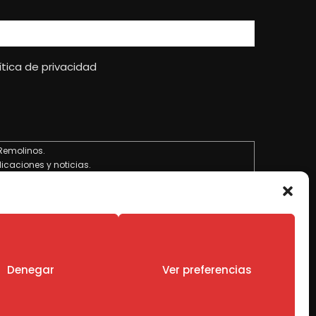
ítica de privacidad
Remolinos.
licaciones y noticias.
.
esiones si existe una obligación legal.
chos de acceso, rectificación, limitación y suprimir los
tica de Privacidad
.
Denegar
Ver preferencias