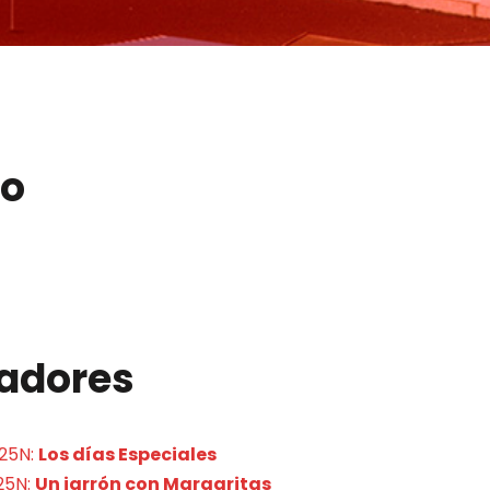
so
nadores
 25N:
Los días Especiales
 25N:
Un jarrón con Margaritas