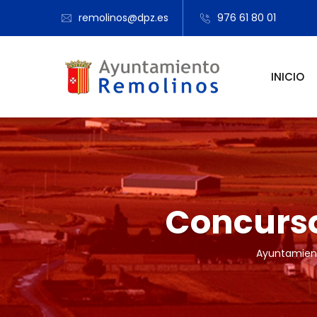
remolinos@dpz.es
976 61 80 01
INICIO
Concurso
Ayuntamien