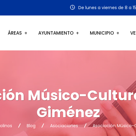
De lunes a viernes de 8 a 1
ÁREAS
AYUNTAMIENTO
MUNICIPIO
VE
ión Músico-Cultur
Giménez
olinos
Blog
Asociaciones
Asociación Músico-