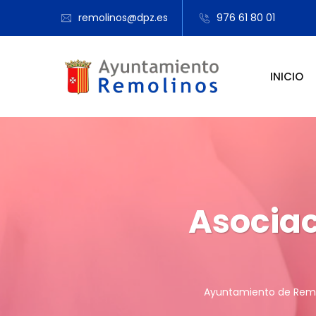
remolinos@dpz.es
976 61 80 01
INICIO
Asociac
Ayuntamiento de Rem