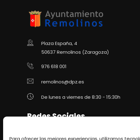
Plaza España, 4
50637 Remolinos (Zaragoza)
976 618 001
remolinos@dpz.es
De lunes a viernes de 8:30 - 15:30h
Redes Sociales
Para ofrecer las mejores experiencias, utilizamos tecn