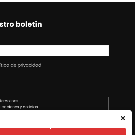
stro boletín
ítica de privacidad
Remolinos.
licaciones y noticias.
.
esiones si existe una obligación legal.
chos de acceso, rectificación, limitación y suprimir los
tica de Privacidad
.