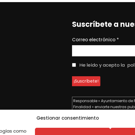
Suscríbete a nue
Correo electrónico
*
He leído y acepto la
pol
Responsable » Ayuntamiento de 
Finalidad » enviarte nuestras pub
Legitimación » tu consentimiento
Gestionar consentimiento
Destinatarios » solo se realizan c
Derechos » podrás ejercer tus dere
ologías como
datos como se indica en la
Polí