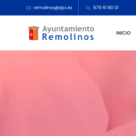
remolinos@dpz.es
976 61 80 01
INICIO