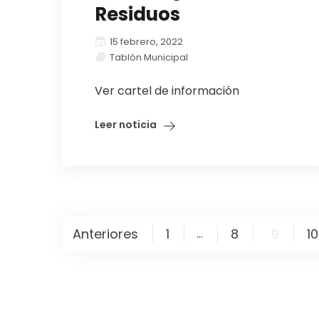
Residuos
15 febrero, 2022
Tablón Municipal
Ver cartel de información
Leer noticia
Paginación
Anteriores
1
8
9
10
…
de
entradas