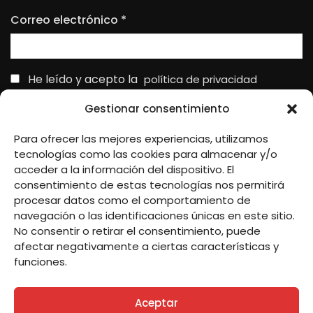
Correo electrónico
*
He leído y acepto la
política de privacidad
Gestionar consentimiento
Para ofrecer las mejores experiencias, utilizamos
tecnologías como las cookies para almacenar y/o
Responsable » Ayuntamiento de Remolinos.
acceder a la información del dispositivo. El
Finalidad » enviarte nuestras publicaciones y noticias.
consentimiento de estas tecnologías nos permitirá
Legitimación » tu consentimiento.
procesar datos como el comportamiento de
Destinatarios » solo se realizan cesiones si existe una obligación
navegación o las identificaciones únicas en este sitio.
legal.
No consentir o retirar el consentimiento, puede
Derechos » podrás ejercer tus derechos de acceso, rectificación,
afectar negativamente a ciertas características y
limitación y suprimir los datos como se indica en la
Política de
funciones.
Privacidad
.
Aceptar