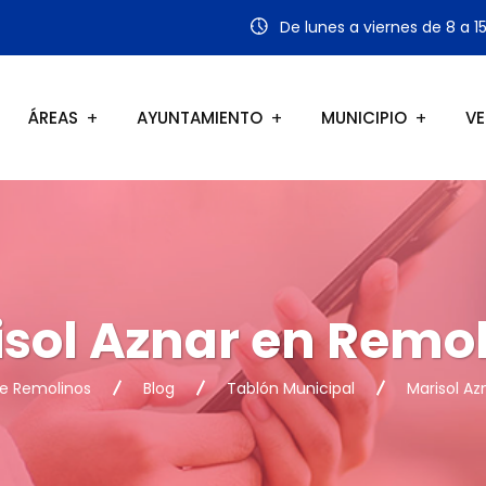
De lunes a viernes de 8 a 1
ÁREAS
AYUNTAMIENTO
MUNICIPIO
VE
sol Aznar en Remo
e Remolinos
Blog
Tablón Municipal
Marisol Az