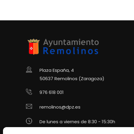
Plaza España, 4
50637 Remolinos (Zaragoza)
976 618 001
remolinos@dpz.es
De lunes a viernes de 8:30 - 15:30h