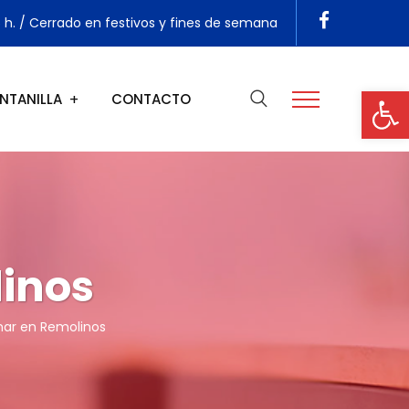
5 h. / Cerrado en festivos y fines de semana
Ab
NTANILLA
CONTACTO
linos
nar en Remolinos