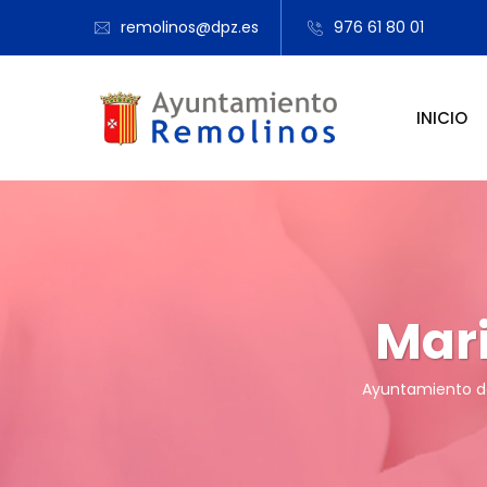
remolinos@dpz.es
976 61 80 01
INICIO
Mari
Ayuntamiento d