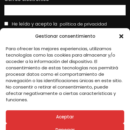
He leído y acepto la
política de privacidad
Gestionar consentimiento
Para ofrecer las mejores experiencias, utilizamos
tecnologías como las cookies para almacenar y/o
Responsable » Ayuntamiento de Remolinos.
acceder a la información del dispositivo. El
Finalidad » enviarte nuestras publicaciones y noticias.
consentimiento de estas tecnologías nos permitirá
Legitimación » tu consentimiento.
procesar datos como el comportamiento de
Destinatarios » solo se realizan cesiones si existe una obligación
navegación o las identificaciones únicas en este sitio.
legal.
No consentir o retirar el consentimiento, puede
Derechos » podrás ejercer tus derechos de acceso, rectificación,
afectar negativamente a ciertas características y
limitación y suprimir los datos como se indica en la
Política de
funciones.
Privacidad
.
Aceptar
Denegar