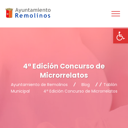
Ab
4ª Edición Concurso de
Microrrelatos
Ayuntamiento de Remolinos
Blog
Tablón
Municipal
4ª Edición Concurso de Microrrelatos